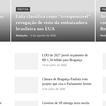
POLÍTICA
PO
as
Lula classifica como “irresponsável”
Av
revogação de visto da embaixadora
co
brasileira nos EUA
Re
Redação
-
5 de agosto de 2026
Red
LDO de 2027 prevê orçamento de
R$ 1,34 bilhão para Bragança...
10 de julho de 2026
Câmara de Bragança Paulista vota
projeto que cria o Parlamento Jovem
3 de julho de 2026
er
Governo de SP entrega nova escola