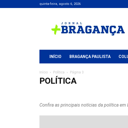
quinta-feira, agosto 6, 2026
Jornal
+
Bragança
INÍCIO
BRAGANÇA PAULISTA
COL
Início
Política
Página 3
POLÍTICA
Advogados
Atibaia
Bragança Paulista
Edital
Educ
Extrema
Geral
Justiça
Polícial
Política
Região
Confira as principais notícias da política em