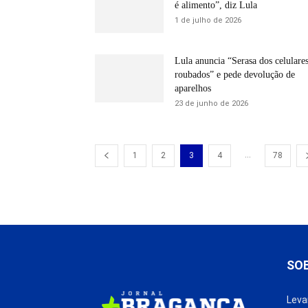
é alimento”, diz Lula
1 de julho de 2026
Lula anuncia “Serasa dos celulare
roubados” e pede devolução de
aparelhos
23 de junho de 2026
...
1
2
3
4
78
SO
Leva