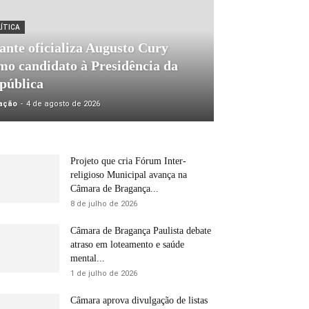
LÍTICA
ante oficializa Augusto Cury
mo candidato à Presidência da
pública
ação
-
4 de agosto de 2026
Projeto que cria Fórum Inter-
religioso Municipal avança na
Câmara de Bragança...
8 de julho de 2026
Câmara de Bragança Paulista debate
atraso em loteamento e saúde
mental...
1 de julho de 2026
Câmara aprova divulgação de listas