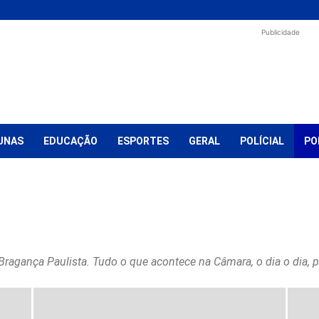
Publicidade
UNAS
EDUCAÇÃO
ESPORTES
GERAL
POLÍCIAL
PO
ação
Eleições 2024
Eleições 2026
Esportes
Eventos
Extrema
Saúde
Sem categoria
Shopping
Socorro
Turismo
Vídeos
 Bragança Paulista. Tudo o que acontece na Câmara, o dia o dia, p