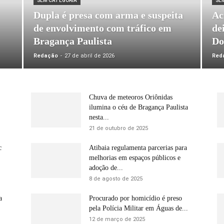
SEM CATEGORIA
SE
Dupla é presa com arma e suspeita
Ac
de envolvimento com tráfico em
de
Bragança Paulista
Do
Redação
-
27 de abril de 2026
Red
Chuva de meteoros Oriônidas
ilumina o céu de Bragança Paulista
nesta...
21 de outubro de 2025
c
Atibaia regulamenta parcerias para
melhorias em espaços públicos e
adoção de...
8 de agosto de 2025
a
Procurado por homicídio é preso
pela Polícia Militar em Águas de...
12 de março de 2025