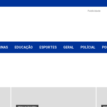
Publicidade
UNAS
EDUCAÇÃO
ESPORTES
GERAL
POLÍCIAL
PO
ação
Eleições 2024
Eleições 2026
Esportes
Eventos
Extrema
Saúde
Sem categoria
Shopping
Socorro
Turismo
Vídeos