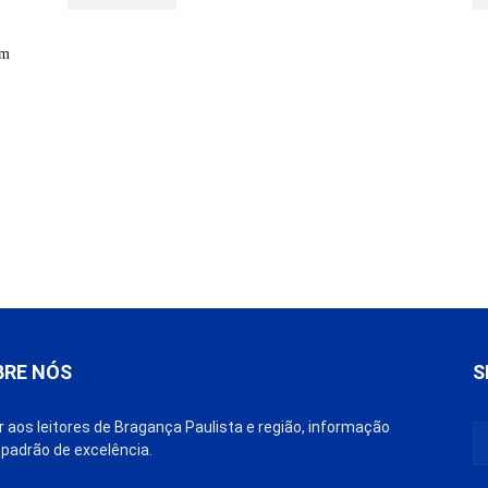
om
BRE NÓS
S
r aos leitores de Bragança Paulista e região, informação
padrão de excelência.