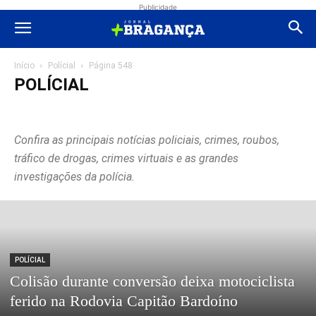
Publicidade
Início
Polícial
Página 548
POLÍCIAL
Advogados
Atibaia
Bragança Paulista
Edital
Educação
Eleições 2024
Eleições 2026
Esportes
Eventos
Extrema
Confira as principais notícias policiais, crimes, roubos,
Extrema
Geral
Justiça
Polícial
Política
Região
Saúde
Sem categoria
Shopping
Socorro
Turismo
Vídeos
tráfico de drogas, crimes virtuais e as grandes
investigações da polícia.
POLÍCIAL
Colisão durante conversão deixa motociclista
ferido na Rodovia Capitão Bardoíno