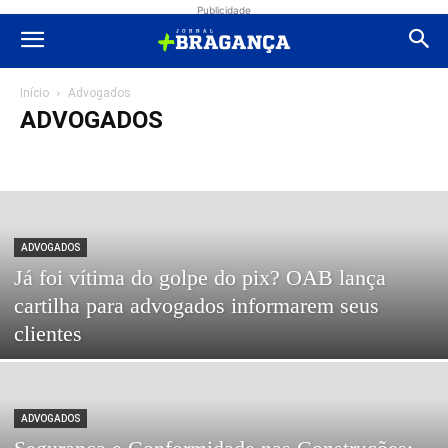
Publicidade
Início
Advogados
ADVOGADOS
Advogados
Atibaia
Bragança Paulista
Edital
Educação
Eleições 2024
Eleições 2026
Esportes
Eventos
Extrema
Extrema
Geral
Justiça
Polícial
Política
Região
Saúde
Sem categoria
Shopping
Socorro
Turismo
Vídeos
ADVOGADOS
Já foi vítima do golpe do pix? OAB lança
cartilha para advogados informarem seus
clientes
ADVOGADOS