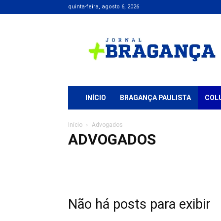
quinta-feira, agosto 6, 2026
Jornal
+
Bragança
INÍCIO
BRAGANÇA PAULISTA
COL
Início
Advogados
ADVOGADOS
Advogados
Atibaia
Bragança Paulista
Edital
Educ
Extrema
Geral
Justiça
Polícial
Política
Região
Não há posts para exibir