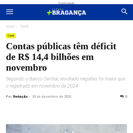
Publicidade
Início
Geral
Geral
Contas públicas têm déficit
de R$ 14,4 bilhões em
novembro
Segundo o Banco Central, resultado negativo foi maior que
o registrado em novembro de 2024
Por
Redação
-
30 de dezembro de 2025
0