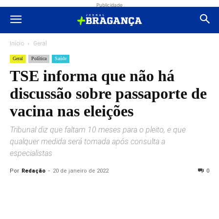
Publicidade
Início
Geral
Geral
Política
Saúde
TSE informa que não há
discussão sobre passaporte de
vacina nas eleições
Tribunal diz que faltam 10 meses para o pleito, e que
qualquer medida será tomada após consulta a
especialistas
Por
Redação
-
20 de janeiro de 2022
0