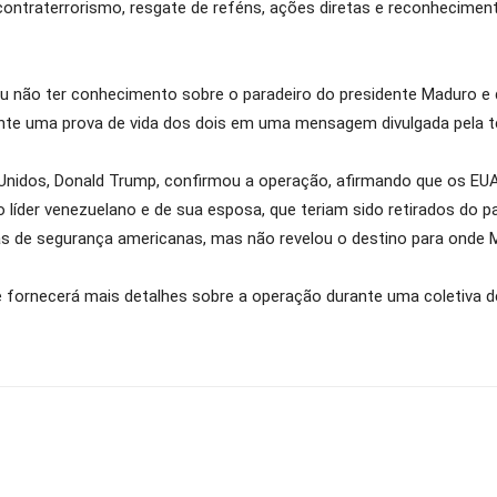
contraterrorismo, resgate de reféns, ações diretas e reconhecime
 não ter conhecimento sobre o paradeiro do presidente Maduro e de
ente uma prova de vida dos dois em uma mensagem divulgada pela te
 Unidos, Donald Trump, confirmou a operação, afirmando que os EU
o líder venezuelano e de sua esposa, que teriam sido retirados do p
s de segurança americanas, mas não revelou o destino para onde M
ornecerá mais detalhes sobre a operação durante uma coletiva de 