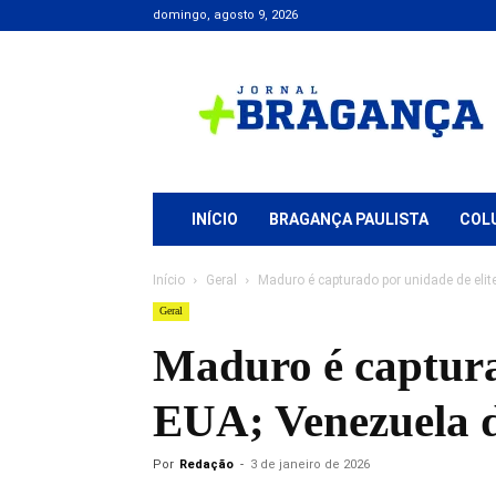
domingo, agosto 9, 2026
Jornal
+
Bragança
INÍCIO
BRAGANÇA PAULISTA
COL
Início
Geral
Maduro é capturado por unidade de elite
Geral
Maduro é capturad
EUA; Venezuela d
Por
Redação
-
3 de janeiro de 2026