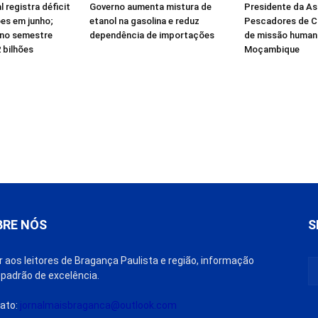
 registra déficit
Governo aumenta mistura de
Presidente da A
ões em junho;
etanol na gasolina e reduz
Pescadores de Cr
 no semestre
dependência de importações
de missão humani
 bilhões
Moçambique
BRE NÓS
S
r aos leitores de Bragança Paulista e região, informação
padrão de excelência.
ato:
jornalmaisbraganca@outlook.com