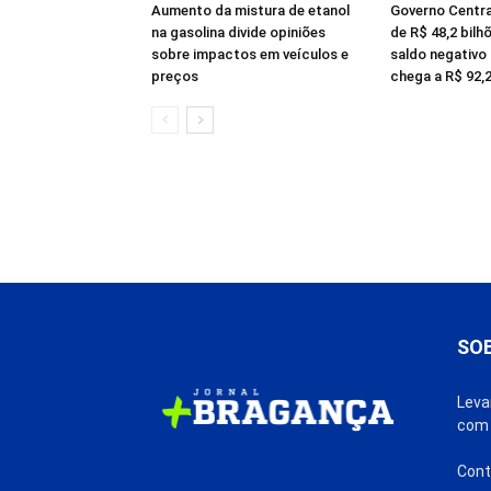
Aumento da mistura de etanol
Governo Central
na gasolina divide opiniões
de R$ 48,2 bilh
sobre impactos em veículos e
saldo negativo
preços
chega a R$ 92,2
SO
Leva
com 
Cont