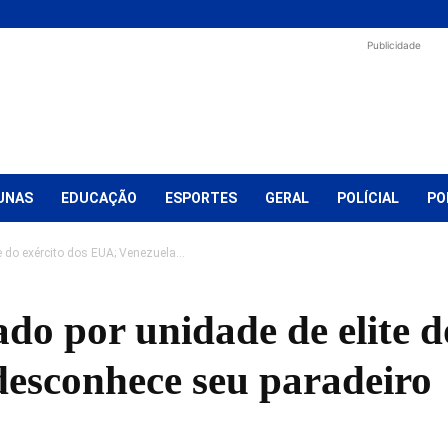
Publicidade
UNAS
EDUCAÇÃO
ESPORTES
GERAL
POLÍCIAL
PO
 do exército dos EUA; Venezuela...
o por unidade de elite do
esconhece seu paradeiro