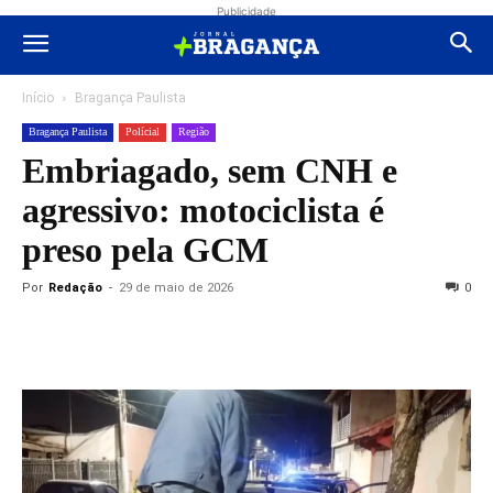
Publicidade
Início
Bragança Paulista
Bragança Paulista
Polícial
Região
Embriagado, sem CNH e
agressivo: motociclista é
preso pela GCM
Por
Redação
-
29 de maio de 2026
0