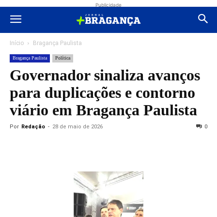
Publicidade
Início
Bragança Paulista
Bragança Paulista
Política
Governador sinaliza avanços
para duplicações e contorno
viário em Bragança Paulista
Por
Redação
-
28 de maio de 2026
0