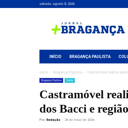
sábado, agosto 8, 2026
Jornal
+
Bragança
INÍCIO
BRAGANÇA PAULISTA
COL
Início
Bragança Paulista
Castramóvel realiza atend
Bragança Paulista
Saúde
Castramóvel real
dos Bacci e regiã
Por
Redação
-
28 de maio de 2026