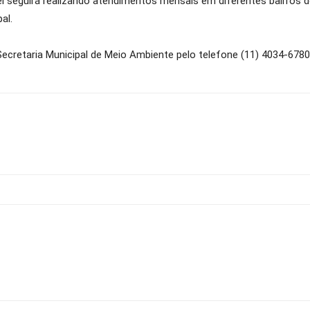
l seguirá realizando atendimentos mensais em diferentes bairros d
al.
ecretaria Municipal de Meio Ambiente pelo telefone (11) 4034-6780