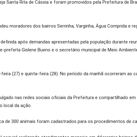
ja Santa Rita de Cássia e foram promovidos pela Prefeitura de Bra
endeu moradores dos bairros Serrinha, Varginha, Água Comprida e re
oi definida após demandas apresentadas pela população durante reu
 vice-prefeita Gislene Bueno e o secretário municipal de Meio Ambie
eira (27) e quinta-feira (28). No período da manhã ocorreram as ca
ivulgado nas redes sociais oficiais da Prefeitura e compartilhado
 local da ação.
rca de 300 animais foram cadastrados para os procedimentos de ca