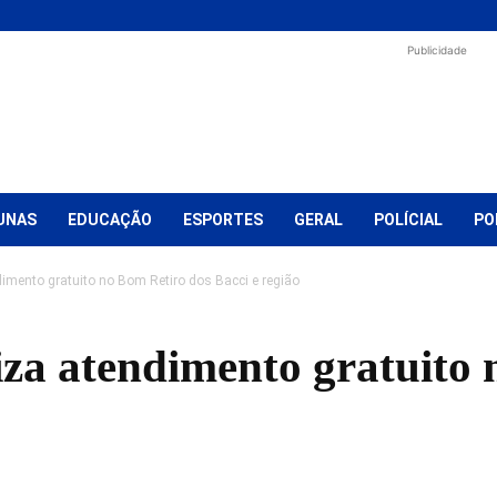
Publicidade
UNAS
EDUCAÇÃO
ESPORTES
GERAL
POLÍCIAL
PO
imento gratuito no Bom Retiro dos Bacci e região
iza atendimento gratuito
o