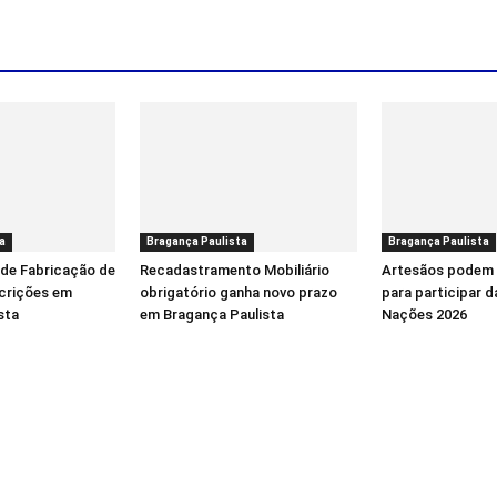
a
Bragança Paulista
Bragança Paulista
 de Fabricação de
Recadastramento Mobiliário
Artesãos podem 
scrições em
obrigatório ganha novo prazo
para participar d
sta
em Bragança Paulista
Nações 2026