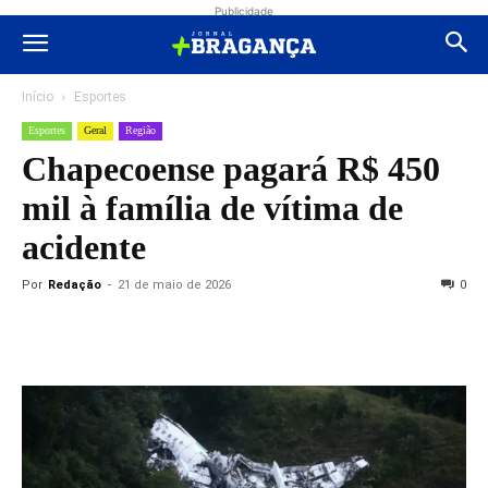
Publicidade
Início
Esportes
Esportes
Geral
Região
Chapecoense pagará R$ 450
mil à família de vítima de
acidente
Por
Redação
-
21 de maio de 2026
0