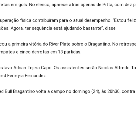
diretas em gols. No elenco, aparece atrás apenas de Pitta, com dez 
ecuperação física contribuíram para o atual desempenho. “Estou f
sões. Agora, ter sequência está ajudando bastante”, disse.
ou a primeira vitória do River Plate sobre o Bragantino. No retrospe
mpates e cinco derrotas em 13 partidas.
tavo Adrian Tejera Capo. Os assistentes serão Nicolas Alfredo Tar
red Ferreyra Fernandez.
 Bull Bragantino volta a campo no domingo (24), às 20h30, contra