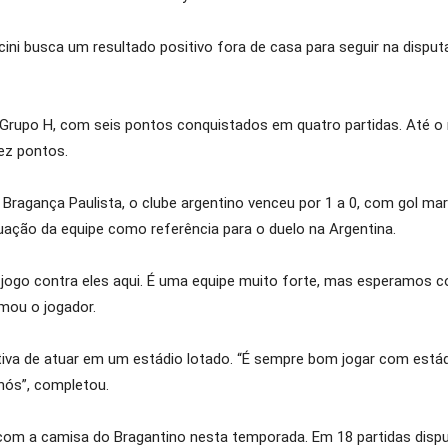
ni busca um resultado positivo fora de casa para seguir na dispu
 Grupo H, com seis pontos conquistados em quatro partidas. Até o
dez pontos.
Bragança Paulista, o clube argentino venceu por 1 a 0, com gol mar
uação da equipe como referência para o duelo na Argentina.
ogo contra eles aqui. É uma equipe muito forte, mas esperamos 
mou o jogador.
a de atuar em um estádio lotado. “É sempre bom jogar com estád
nós”, completou.
m a camisa do Bragantino nesta temporada. Em 18 partidas dispu