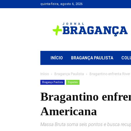
quinta-feira, agosto 6, 2026
Jornal
+
Bragança
INÍCIO
BRAGANÇA PAULISTA
COL
Início
Bragança Paulista
Bragantino enfrenta River
Bragança Paulista
Esportes
Bragantino enfren
Americana
Massa Bruta soma seis pontos e busca recup