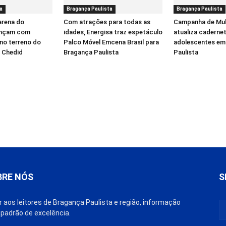
a
Bragança Paulista
Bragança Paulista
arena do
Com atrações para todas as
Campanha de Mul
ançam com
idades, Energisa traz espetáculo
atualiza cadernet
no terreno do
Palco Móvel Emcena Brasil para
adolescentes em
i Chedid
Bragança Paulista
Paulista
BRE NÓS
S
r aos leitores de Bragança Paulista e região, informação
padrão de excelência.