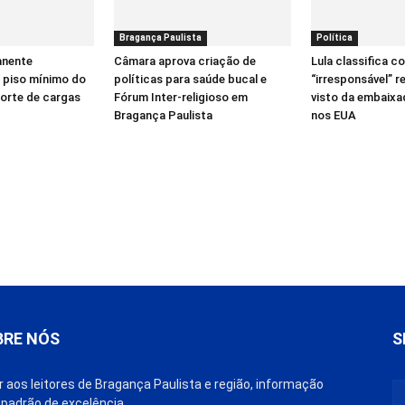
Bragança Paulista
Política
anente
Câmara aprova criação de
Lula classifica 
o piso mínimo do
políticas para saúde bucal e
“irresponsável” 
porte de cargas
Fórum Inter-religioso em
visto da embaixad
Bragança Paulista
nos EUA
BRE NÓS
S
r aos leitores de Bragança Paulista e região, informação
padrão de excelência.