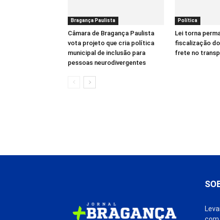
Bragança Paulista
Política
Câmara de Bragança Paulista
Lei torna perm
vota projeto que cria política
fiscalização d
municipal de inclusão para
frete no trans
pessoas neurodivergentes
SO
Leva
com 