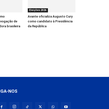
Eleições 2026
como
Avante oficializa Augusto Cury
revogação de
como candidato à Presidência
ora brasileira
da República
IGA-NOS