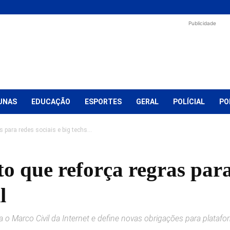
Publicidade
UNAS
EDUCAÇÃO
ESPORTES
GERAL
POLÍCIAL
PO
 para redes sociais e big techs...
to que reforça regras para
l
za o Marco Civil da Internet e define novas obrigações para plata