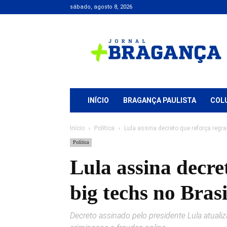
sábado, agosto 8, 2026
Jornal
+
Bragança
INÍCIO
BRAGANÇA PAULISTA
COL
Início
Política
Lula assina decreto que reforça regras
Política
Lula assina decre
big techs no Brasi
Decreto assinado pelo presidente Lula atuali