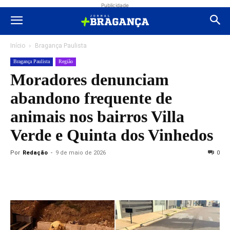
Publicidade
Início
Bragança Paulista
Bragança Paulista
Região
Moradores denunciam
abandono frequente de
animais nos bairros Villa
Verde e Quinta dos Vinhedos
Por
Redação
-
9 de maio de 2026
0