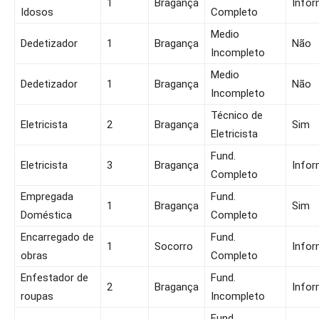
1
Bragança
Infor
Idosos
Completo
Medio
Dedetizador
1
Bragança
Não
Incompleto
Medio
Dedetizador
1
Bragança
Não
Incompleto
Técnico de
Eletricista
2
Bragança
Sim
Eletricista
Fund.
Eletricista
3
Bragança
Infor
Completo
Empregada
Fund.
1
Bragança
Sim
Doméstica
Completo
Encarregado de
Fund.
1
Socorro
Infor
obras
Completo
Enfestador de
Fund.
2
Bragança
Infor
roupas
Incompleto
Fund.