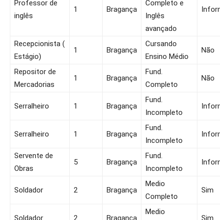
Professor de
Completo e
1
Bragança
Infor
inglês
Inglês
avançado
Recepcionista (
Cursando
1
Bragança
Não
Estágio)
Ensino Médio
Repositor de
Fund.
1
Bragança
Não
Mercadorias
Completo
Fund.
Serralheiro
1
Bragança
Infor
Incompleto
Fund.
Serralheiro
1
Bragança
Infor
Incompleto
Servente de
Fund.
5
Bragança
Infor
Obras
Incompleto
Medio
Soldador
2
Bragança
Sim
Completo
Medio
Soldador
2
Bragança
Sim