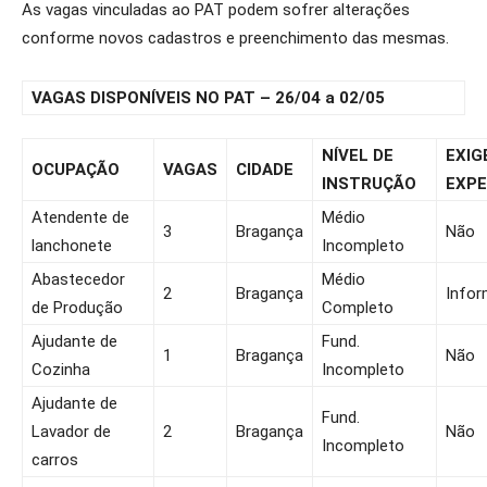
As vagas vinculadas ao PAT podem sofrer alterações
conforme novos cadastros e preenchimento das mesmas.
VAGAS DISPONÍVEIS NO PAT – 26/04 a 02/05
NÍVEL DE
EXIG
OCUPAÇÃO
VAGAS
CIDADE
INSTRUÇÃO
EXPE
Atendente de
Médio
3
Bragança
Não
lanchonete
Incompleto
Abastecedor
Médio
2
Bragança
Infor
de Produção
Completo
Ajudante de
Fund.
1
Bragança
Não
Cozinha
Incompleto
Ajudante de
Fund.
Lavador de
2
Bragança
Não
Incompleto
carros