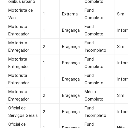
ônibus urbano
Completo
Motorista de
Fund.
1
Extrema
Sim
Van
Completo
Motorista
Fund.
1
Bragança
Infor
Entregador
Completo
Motorista
Fund.
2
Bragança
Sim
Entregador
Incompleto
Motorista
Fund.
1
Bragança
Infor
Entregador
Completo
Motorista
Fund.
1
Bragança
Infor
Entregador
Completo
Motorista
Médio
2
Bragança
Sim
Entregador
Completo
Oficial de
Fund.
2
Bragança
Infor
Serviços Gerais
Incompleto
Oficial de
Fund.