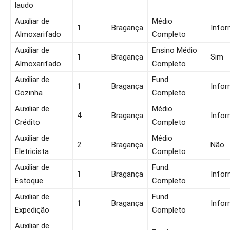
laudo
Auxiliar de
Médio
1
Bragança
Infor
Almoxarifado
Completo
Auxiliar de
Ensino Médio
1
Bragança
Sim
Almoxarifado
Completo
Auxiliar de
Fund.
1
Bragança
Infor
Cozinha
Completo
Auxiliar de
Médio
4
Bragança
Infor
Crédito
Completo
Auxiliar de
Médio
2
Bragança
Não
Eletricista
Completo
Auxiliar de
Fund.
1
Bragança
Infor
Estoque
Completo
Auxiliar de
Fund.
1
Bragança
Infor
Expedição
Completo
Auxiliar de