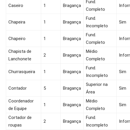
Fund.
Caseiro
1
Bragança
Infor
Completo
Fund.
Chapeira
1
Bragança
Sim
Incompleto
Fund.
Chapeiro
1
Bragança
Infor
Completo
Chapista de
Médio
2
Bragança
Infor
Lanchonete
Completo
Fund.
Churrasqueira
1
Bragança
Sim
Incompleto
Superior na
Contador
5
Bragança
Sim
Área
Coordenador
Médio
1
Bragança
Sim
de Equipe
Completo
Cortador de
Fund.
2
Bragança
Infor
roupas
Incompleto