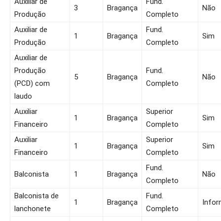
Auxiliar de
Fund.
3
Bragança
Não
Produção
Completo
Auxiliar de
Fund.
1
Bragança
Sim
Produção
Completo
Auxiliar de
Produção
Fund.
5
Bragança
Não
(PCD) com
Completo
laudo
Auxiliar
Superior
1
Bragança
Sim
Financeiro
Completo
Auxiliar
Superior
1
Bragança
Sim
Financeiro
Completo
Fund.
Balconista
1
Bragança
Não
Completo
Balconista de
Fund.
1
Bragança
Infor
lanchonete
Completo