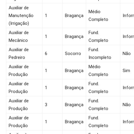
Auxiliar de
Médio
Manutenção
1
Bragança
Infor
Completo
(Irrigação)
Auxiliar de
Fund.
1
Bragança
Infor
Mecânico
Completo
Auxiliar de
Fund.
6
Socorro
Não
Pedreiro
Incompleto
Auxiliar de
Médio
1
Bragança
Sim
Produção
Completo
Auxiliar de
Fund.
1
Bragança
Infor
Produção
Completo
Auxiliar de
Fund.
3
Bragança
Não
Produção
Completo
Auxiliar de
Fund.
1
Bragança
Infor
Produção
Completo