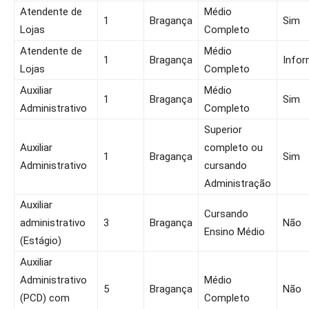
Atendente de
Médio
1
Bragança
Sim
Lojas
Completo
Atendente de
Médio
1
Bragança
Infor
Lojas
Completo
Auxiliar
Médio
1
Bragança
Sim
Administrativo
Completo
Superior
Auxiliar
completo ou
1
Bragança
Sim
Administrativo
cursando
Administração
Auxiliar
Cursando
administrativo
3
Bragança
Não
Ensino Médio
(Estágio)
Auxiliar
Administrativo
Médio
5
Bragança
Não
(PCD) com
Completo