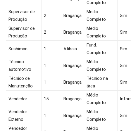
Completo
Supervisor de
Medio
2
Bragança
Sim
Produção
Completo
Supervisor de
Medio
2
Bragança
Sim
Produção
Completo
Fund.
Sushiman
1
Atibaia
Sim
Completo
Técnico
Médio
1
Bragança
Sim
automotivo
Completo
Técnico de
Técnico na
1
Bragança
Sim
Manutenção
área
Médio
Vendedor
15
Bragança
Infor
Completo
Vendedor
Médio
1
Bragança
Sim
Externo
Completo
Vendedor
Médio