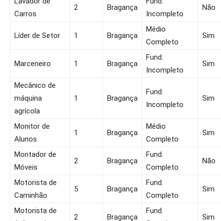
Lavador de
Fund.
2
Bragança
Não
Carros
Incompleto
Médio
Líder de Setor
1
Bragança
Sim
Completo
Fund.
Marceneiro
1
Bragança
Sim
Incompleto
Mecânico de
Fund.
máquina
1
Bragança
Sim
Incompleto
agrícola
Monitor de
Médio
1
Bragança
Sim
Alunos
Completo
Montador de
Fund.
2
Bragança
Não
Móveis
Completo
Motorista de
Fund.
5
Bragança
Sim
Caminhão
Completo
Motorista de
Fund.
2
Bragança
Sim