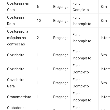
Costureira em
Fund.
6
Bragança
Sim
Geral
Completo
Costureira
Fund.
10
Bragança
Sim
Reta
Incompleto
Costureiro, a
Fund.
máquina na
2
Bragança
Infor
Incompleto
confecção
Fund.
Cozinheira
1
Bragança
Sim
Incompleto
Fund.
Cozinheiro
1
Bragança
Infor
Completo
Cozinheiro
Fund.
1
Bragança
Sim
Geral
Completo
Fund.
Cronometrista
1
Bragança
Infor
Incompleto
Cuidador de
Fund.