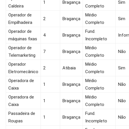
1
Bragança
Sim
Caldeira
Completo
Operador de
Médio
2
Bragança
Sim
Empilhadeira
Completo
Operador de
Fund.
4
Bragança
Infor
máquinas fixas
Incompleto
Operador de
Médio
7
Bragança
Não
Telemarketing
Completo
Operador
Médio
2
Atibaia
Sim
Eletromecânico
Completo
Operadora de
Médio
1
Bragança
Não
Caixa
Completo
Operadora de
Médio
1
Bragança
Não
Caixa
Completo
Passadeira de
Fund.
1
Bragança
Não
Roupas
Incompleto