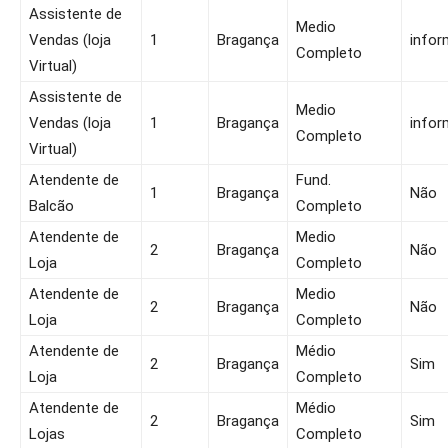
Assistente de
Medio
Vendas (loja
1
Bragança
infor
Completo
Virtual)
Assistente de
Medio
Vendas (loja
1
Bragança
infor
Completo
Virtual)
Atendente de
Fund.
1
Bragança
Não
Balcão
Completo
Atendente de
Medio
2
Bragança
Não
Loja
Completo
Atendente de
Medio
2
Bragança
Não
Loja
Completo
Atendente de
Médio
2
Bragança
Sim
Loja
Completo
Atendente de
Médio
2
Bragança
Sim
Lojas
Completo