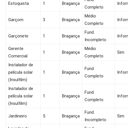
Estoquista
1
Bragança
Infor
Completo
Médio
Garçom
3
Bragança
Infor
Completo
Fund.
Garçonete
1
Bragança
Infor
Incompleto
Gerente
Médio
1
Bragança
Sim
Comercial
Completo
Instalador de
Fund.
película solar
1
Bragança
Infor
Completo
(Insulfilm)
Instalador de
Fund.
película solar
1
Bragança
Infor
Completo
(Insulfilm)
Fund.
Jardineiro
5
Bragança
Sim
Incompleto