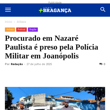
Publicidade
Início
Atibaia
Atibaia
Polícial
Região
Procurado em Nazaré
Paulista é preso pela Polícia
Militar em Joanópolis
Por
Redação
-
27 de julho de 2025
0