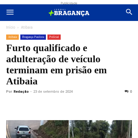
Publicidade
Início
Atibaia
Atibaia
Bragança Paulista
Polícial
Furto qualificado e
adulteração de veículo
terminam em prisão em
Atibaia
Por
Redação
-
23 de setembro de 2024
0