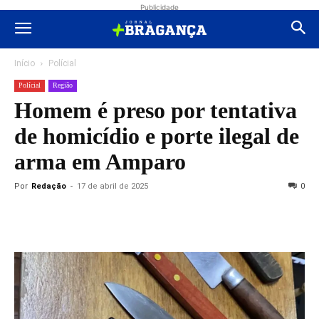
Publicidade
Início
Polícial
Polícial
Região
Homem é preso por tentativa
de homicídio e porte ilegal de
arma em Amparo
Por
Redação
-
17 de abril de 2025
0