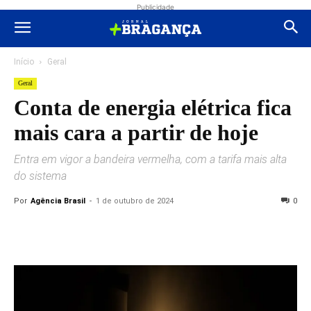
Publicidade
Início
Geral
Geral
Conta de energia elétrica fica
mais cara a partir de hoje
Entra em vigor a bandeira vermelha, com a tarifa mais alta
do sistema
Por
Agência Brasil
-
1 de outubro de 2024
0