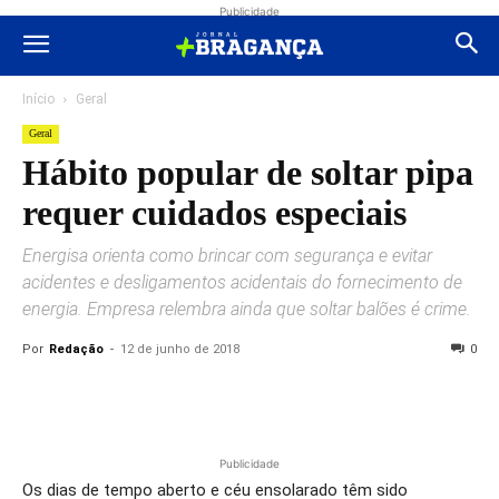
Publicidade
Início
Geral
Geral
Hábito popular de soltar pipa
requer cuidados especiais
Energisa orienta como brincar com segurança e evitar
acidentes e desligamentos acidentais do fornecimento de
energia. Empresa relembra ainda que soltar balões é crime.
Por
Redação
-
12 de junho de 2018
0
Publicidade
Os dias de tempo aberto e céu ensolarado têm sido