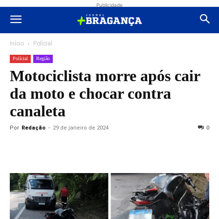
Publicidade
Início
Polícial
Polícial
Região
Motociclista morre após cair
da moto e chocar contra
canaleta
Por
Redação
-
29 de janeiro de 2024
0