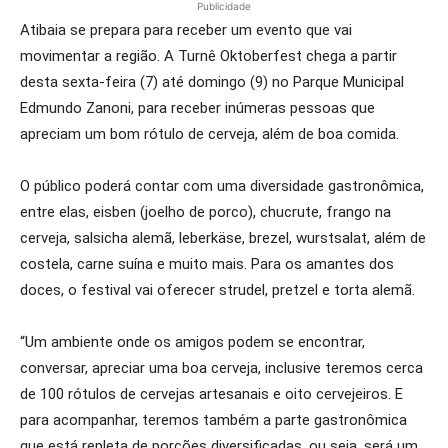
Publicidade
Atibaia se prepara para receber um evento que vai
movimentar a região. A Turnê Oktoberfest chega a partir
desta sexta-feira (7) até domingo (9) no Parque Municipal
Edmundo Zanoni, para receber inúmeras pessoas que
apreciam um bom rótulo de cerveja, além de boa comida.
O público poderá contar com uma diversidade gastronômica,
entre elas, eisben (joelho de porco), chucrute, frango na
cerveja, salsicha alemã, leberkäse, brezel, wurstsalat, além de
costela, carne suína e muito mais. Para os amantes dos
doces, o festival vai oferecer strudel, pretzel e torta alemã.
“Um ambiente onde os amigos podem se encontrar,
conversar, apreciar uma boa cerveja, inclusive teremos cerca
de 100 rótulos de cervejas artesanais e oito cervejeiros. E
para acompanhar, teremos também a parte gastronômica
que está repleta de porções diversificadas, ou seja, será um