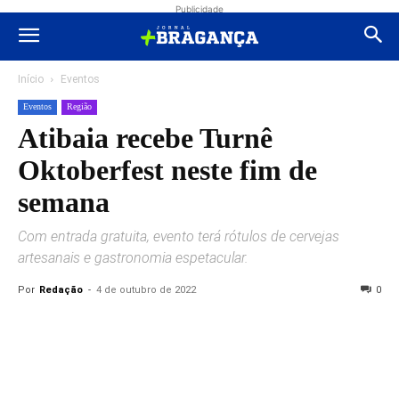
Publicidade
Início
Eventos
Eventos
Região
Atibaia recebe Turnê
Oktoberfest neste fim de
semana
Com entrada gratuita, evento terá rótulos de cervejas
artesanais e gastronomia espetacular.
Por
Redação
-
4 de outubro de 2022
0