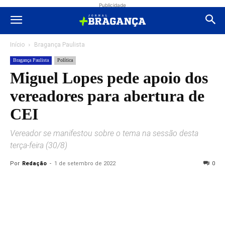
Publicidade
Início
Bragança Paulista
Bragança Paulista
Política
Miguel Lopes pede apoio dos
vereadores para abertura de
CEI
Vereador se manifestou sobre o tema na sessão desta
terça-feira (30/8)
Por
Redação
-
1 de setembro de 2022
0