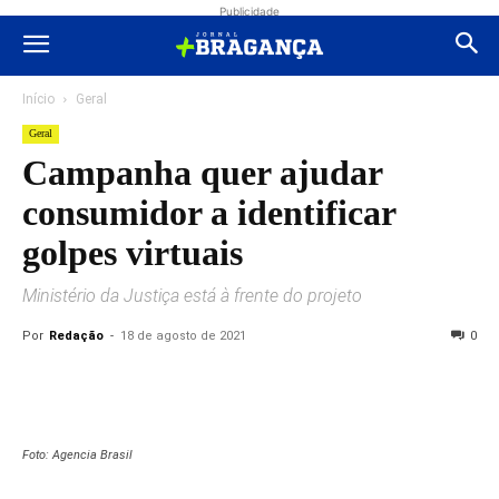
Publicidade
Início
Geral
Geral
Campanha quer ajudar
consumidor a identificar
golpes virtuais
Ministério da Justiça está à frente do projeto
Por
Redação
-
18 de agosto de 2021
0
Foto: Agencia Brasil