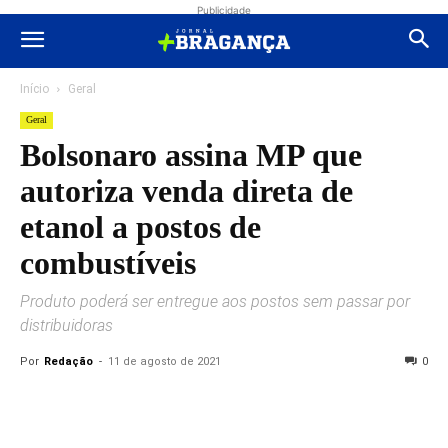
Publicidade
Início
Geral
Geral
Bolsonaro assina MP que
autoriza venda direta de
etanol a postos de
combustíveis
Produto poderá ser entregue aos postos sem passar por
distribuidoras
Por
Redação
-
11 de agosto de 2021
0