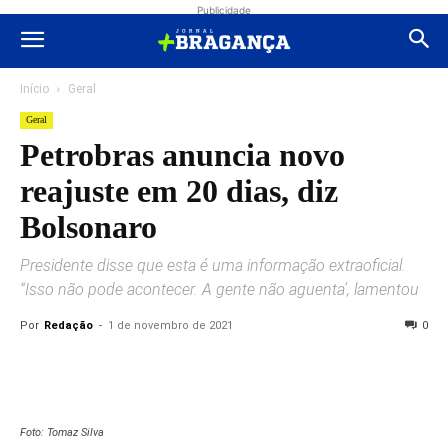
Publicidade
Início
Geral
Geral
Petrobras anuncia novo
reajuste em 20 dias, diz
Bolsonaro
Presidente disse que esta é uma informação extraoficial.
“Isso não pode acontecer. A gente não aguenta’, lamentou
Por
Redação
-
1 de novembro de 2021
0
Foto: Tomaz Silva