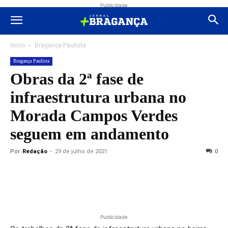
Publicidade
Início
Bragança Paulista
Bragança Paulista
Obras da 2ª fase de
infraestrutura urbana no
Morada Campos Verdes
seguem em andamento
Por
Redação
-
29 de julho de 2021
0
Publicidade