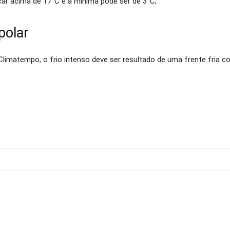
car acima de 17°C e a
mínima pode ser de 3°C;
polar
 Climatempo, o frio intenso deve ser resultado de uma frente fria