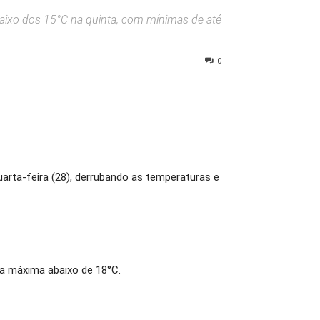
abaixo dos 15°C na quinta, com mínimas de até
0
quarta-feira (28), derrubando as temperaturas e
 a máxima abaixo de 18°C.