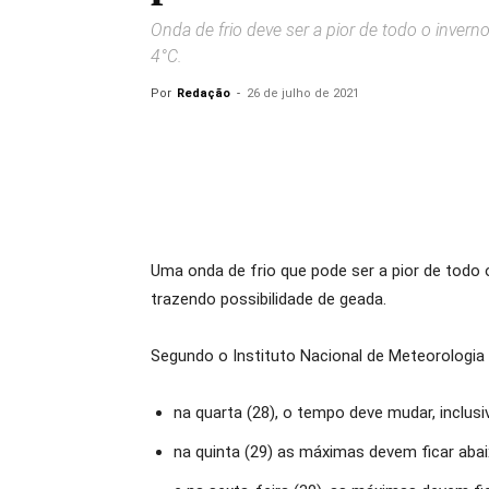
Onda de frio deve ser a pior de todo o inver
4°C.
Por
Redação
-
26 de julho de 2021
Uma
onda de frio que pode ser a pior de todo 
trazendo
possibilidade de geada
.
Segundo o Instituto Nacional de Meteorologia
na quarta (28), o tempo deve mudar, inclus
na quinta (29) as máximas devem ficar aba