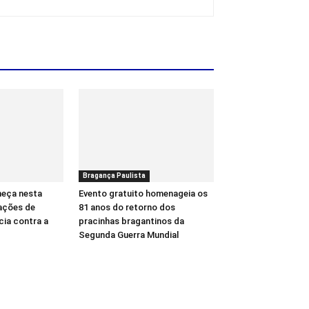
Bragança Paulista
meça nesta
Evento gratuito homenageia os
ações de
81 anos do retorno dos
cia contra a
pracinhas bragantinos da
Segunda Guerra Mundial