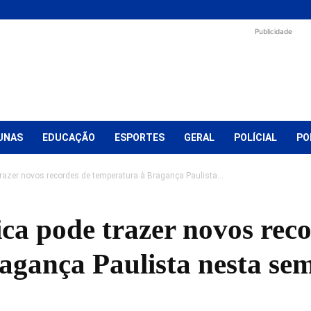
Publicidade
UNAS
EDUCAÇÃO
ESPORTES
GERAL
POLÍCIAL
PO
 trazer novos recordes de temperatura à Bragança Paulista...
rica pode trazer novos rec
agança Paulista nesta se