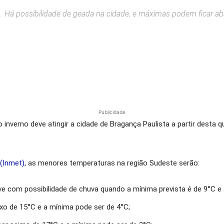
no. Há possibilidade de geada na cidade, e máximas podem ficar 
Publicidade
o inverno
deve atingir a cidade de Bragança Paulista a partir desta 
(Inmet)
, as
menores temperaturas na região Sudeste serão:
ive com possibilidade de chuva quando a mínima prevista é de 9°C e
ixo de 15°C e a
mínima pode ser de 4°C;