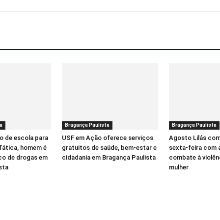
a
Bragança Paulista
Bragança Paulista
o de escola para
USF em Ação oferece serviços
Agosto Lilás co
 Tática, homem é
gratuitos de saúde, bem-estar e
sexta-feira com 
ico de drogas em
cidadania em Bragança Paulista
combate à violên
sta
mulher