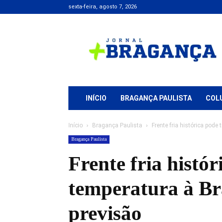
sexta-feira, agosto 7, 2026
Jornal
+
Bragança
INÍCIO
BRAGANÇA PAULISTA
COL
Início
Bragança Paulista
Frente fria histórica pode
Bragança Paulista
Frente fria histó
temperatura à Br
previsão