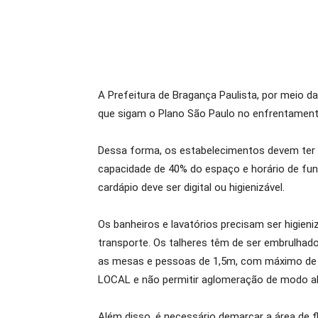
A Prefeitura de Bragança Paulista, por meio da 
que sigam o Plano São Paulo no enfrentament
Dessa forma, os estabelecimentos devem ter o
capacidade de 40% do espaço e horário de func
cardápio deve ser digital ou higienizável.
Os banheiros e lavatórios precisam ser higien
transporte. Os talheres têm de ser embrulhado
as mesas e pessoas de 1,5m, com máximo de 6
LOCAL e não permitir aglomeração de modo al
Além disso, é necessário demarcar a área de fl