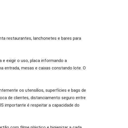
ienta restaurantes, lanchonetes e bares para
e exigir o uso, placa informando a
na entrada, mesas e caixas constando lote. O
ntemente os utensílios, superfícies e bags de
oca de clientes, distanciamento seguro entre
S importante é respeitar a capacidade do
rtão com filme plástico e higienizar a cada