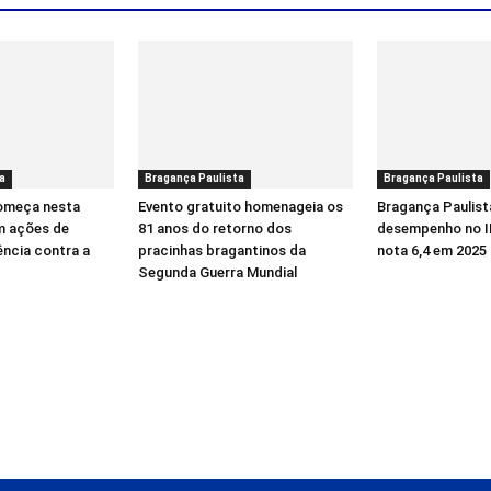
a
Bragança Paulista
Bragança Paulista
começa nesta
Evento gratuito homenageia os
Bragança Paulist
m ações de
81 anos do retorno dos
desempenho no I
ência contra a
pracinhas bragantinos da
nota 6,4 em 2025
Segunda Guerra Mundial