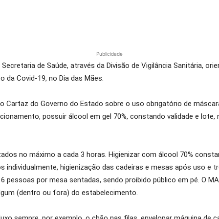
Publicidade
Secretaria de Saúde, através da Divisão de Vigilância Sanitária, or
o da Covid-19, no Dia das Mães.
 Cartaz do Governo do Estado sobre o uso obrigatório de máscara 
ionamento, possuir álcool em gel 70%, constando validade e lote, 
izados no máximo a cada 3 horas. Higienizar com álcool 70% consta
s individualmente, higienização das cadeiras e mesas após uso e tr
 pessoas por mesa sentadas, sendo proibido público em pé. O MAI
gum (dentro ou fora) do estabelecimento.
uxo sempre, por exemplo, o chão nas filas, envelopar máquina de ca