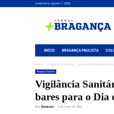
sexta-feira, agosto 7, 2026
Jornal
+
Bragança
INÍCIO
BRAGANÇA PAULISTA
COL
Início
Bragança Paulista
Vigilância Sanitária orie
Bragança Paulista
Vigilância Sanitá
bares para o Dia
Por
Redação
-
7 de maio de 2021