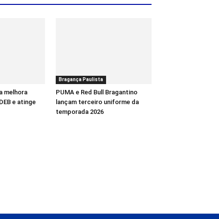
Bragança Paulista
a melhora
PUMA e Red Bull Bragantino
DEB e atinge
lançam terceiro uniforme da
temporada 2026