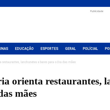
Publicidade
UNAS
EDUCAÇÃO
ESPORTES
GERAL
POLÍCIAL
PO
nta restaurantes, lanchonetes e bares para o Dia das mães
ria orienta restaurantes, 
 das mães