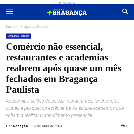
Publicidade
Início
Bragança Paulista
Bragança Paulista
Comércio não essencial,
restaurantes e academias
reabrem após quase um mês
fechados em Bragança
Paulista
Academias, salões de beleza, restaurantes, lanchonetes,
clubes e pesqueiros estão entre os estabelecimentos que
voltam a realizar o atendimento presencial
Por
Redação
-
23 de abril de 2021
0