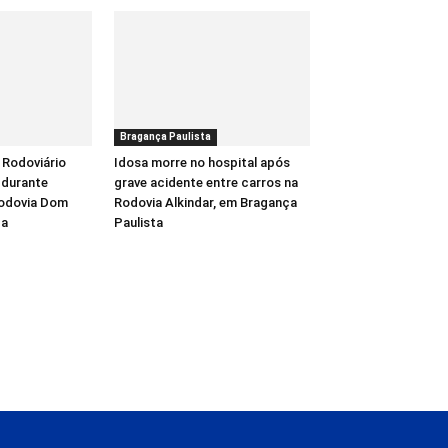
Bragança Paulista
 Rodoviário
Idosa morre no hospital após
 durante
grave acidente entre carros na
Rodovia Dom
Rodovia Alkindar, em Bragança
ba
Paulista