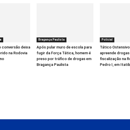
a
Bragança Paulista
Polícial
e conversão deixa
Após pular muro de escola para
Tático Ostensivo
erido na Rodovia
fugir da Força Tática, homem é
apreende drogas
íno
preso por tráfico de drogas em
fiscalização na 
Bragança Paulista
Pedro I, em Itati