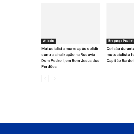
Atibaia
Bragança Paulist
Motociclista morre após colidir
Colisão durant
contra sinalização na Rodovia
motociclista f
Dom Pedro I, em Bom Jesus dos
Capitão Bardo
Perdões