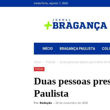
sexta-feira, agosto 7, 2026
Jornal
+
Bragança
INÍCIO
BRAGANÇA PAULISTA
COL
Início
Polícial
Duas pessoas presas por tráfico de 
Polícial
Duas pessoas pre
Paulista
Por
Redação
-
20 de novembro de 2020