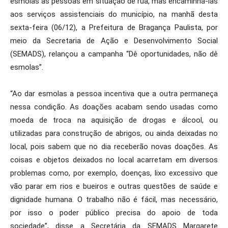
esmolas às pessoas em situação de rua, mas encaminhá-las
aos serviços assistenciais do município, na manhã desta
sexta-feira (06/12), a Prefeitura de Bragança Paulista, por
meio da Secretaria de Ação e Desenvolvimento Social
(SEMADS), relançou a campanha ‘‘Dê oportunidades, não dê
esmolas’’.
“Ao dar esmolas a pessoa incentiva que a outra permaneça
nessa condição. As doações acabam sendo usadas como
moeda de troca na aquisição de drogas e álcool, ou
utilizadas para construção de abrigos, ou ainda deixadas no
local, pois sabem que no dia receberão novas doações. As
coisas e objetos deixados no local acarretam em diversos
problemas como, por exemplo, doenças, lixo excessivo que
vão parar em rios e bueiros e outras questões de saúde e
dignidade humana. O trabalho não é fácil, mas necessário,
por isso o poder público precisa do apoio de toda
sociedade”, disse a Secretária da SEMADS Margarete