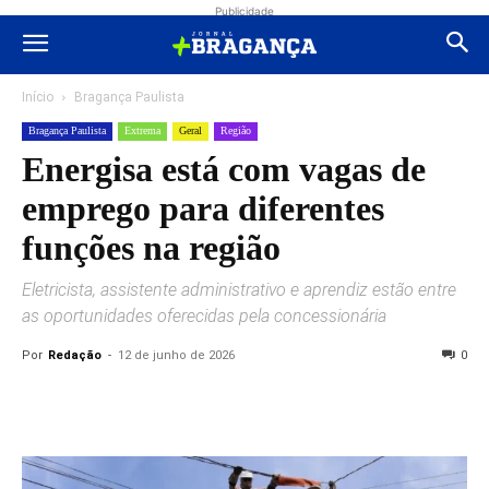
Publicidade
Início
Bragança Paulista
Bragança Paulista
Extrema
Geral
Região
Energisa está com vagas de
emprego para diferentes
funções na região
Eletricista, assistente administrativo e aprendiz estão entre
as oportunidades oferecidas pela concessionária
Por
Redação
-
12 de junho de 2026
0