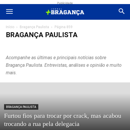
Publicidade
Início
Bragança Paulista
Página 859
BRAGANÇA PAULISTA
Advogados
Atibaia
Bragança Paulista
Edital
Educação
Eleições 2024
Eleições 2026
Esportes
Eventos
Extrema
Acompanhe as últimas e principais notícias sobre
Extrema
Geral
Justiça
Polícial
Política
Região
Saúde
Sem categoria
Shopping
Socorro
Turismo
Vídeos
Bragança Paulista. Entrevistas, análises e opinião e muito
mais.
BRAGANÇA PAULISTA
Furtou fios para trocar por crack, mas acabou
trocando a rua pela delegacia