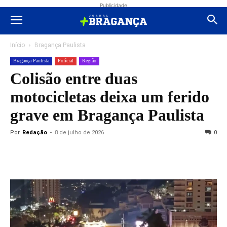
Publicidade
Início
Bragança Paulista
Bragança Paulista
Polícial
Região
Colisão entre duas
motocicletas deixa um ferido
grave em Bragança Paulista
Por
Redação
-
8 de julho de 2026
0