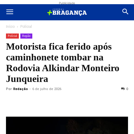
Publicidade
Início
Polícial
Polícial
Região
Motorista fica ferido após
caminhonete tombar na
Rodovia Alkindar Monteiro
Junqueira
Por
Redação
-
6 de julho de 2026
0