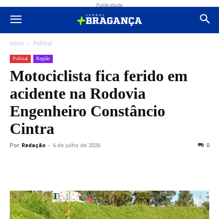
Publicidade
Início
Polícial
Polícial
Região
Motociclista fica ferido em
acidente na Rodovia
Engenheiro Constâncio
Cintra
Por
Redação
-
6 de julho de 2026
0