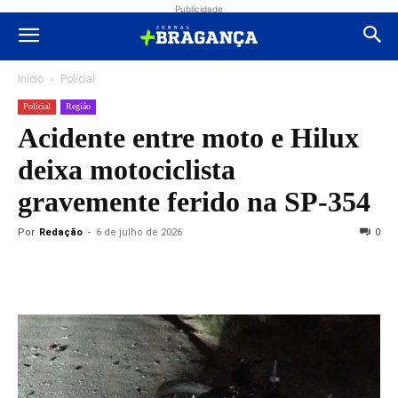
Publicidade
Início
Polícial
Polícial
Região
Acidente entre moto e Hilux
deixa motociclista
gravemente ferido na SP-354
Por
Redação
-
6 de julho de 2026
0