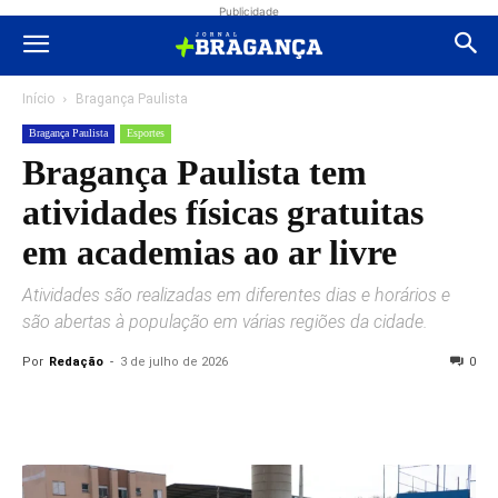
Publicidade
Início
Bragança Paulista
Bragança Paulista
Esportes
Bragança Paulista tem
atividades físicas gratuitas
em academias ao ar livre
Atividades são realizadas em diferentes dias e horários e
são abertas à população em várias regiões da cidade.
Por
Redação
-
3 de julho de 2026
0