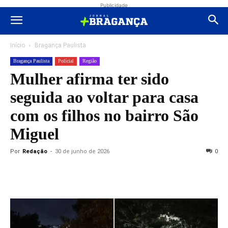
Publicidade
Início
Bragança Paulista
Bragança Paulista
Polícial
Região
Mulher afirma ter sido
seguida ao voltar para casa
com os filhos no bairro São
Miguel
Por
Redação
-
30 de junho de 2026
0