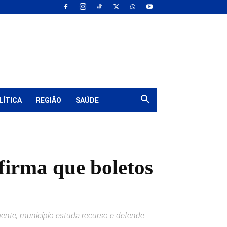
LÍTICA
REGIÃO
SAÚDE
afirma que boletos
mente; município estuda recurso e defende