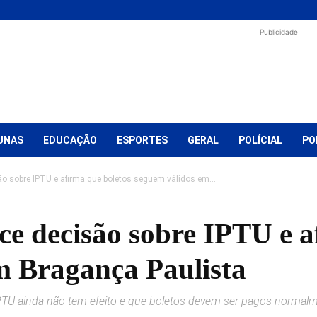
Publicidade
UNAS
EDUCAÇÃO
ESPORTES
GERAL
POLÍCIAL
PO
são sobre IPTU e afirma que boletos seguem válidos em...
ece decisão sobre IPTU e 
m Bragança Paulista
e IPTU ainda não tem efeito e que boletos devem ser pagos normal