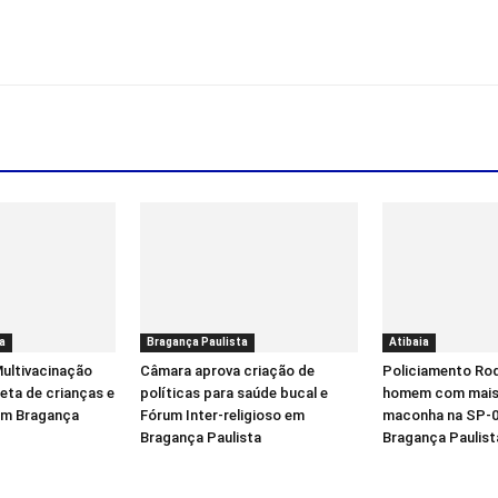
a
Bragança Paulista
Atibaia
ultivacinação
Câmara aprova criação de
Policiamento Rod
eta de crianças e
políticas para saúde bucal e
homem com mais 
em Bragança
Fórum Inter-religioso em
maconha na SP-0
Bragança Paulista
Bragança Paulist