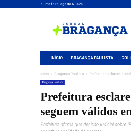
quinta-feira, agosto 6, 2026
Jornal
+
Bragança
INÍCIO
BRAGANÇA PAULISTA
COL
Início
Bragança Paulista
Prefeitura esclarece deci
Bragança Paulista
Prefeitura esclar
seguem válidos e
Prefeitura afirma que decisão judicial sobr