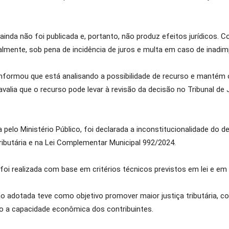
inda não foi publicada e, portanto, não produz efeitos jurídicos. C
ente, sob pena de incidência de juros e multa em caso de inadimp
 informou que está analisando a possibilidade de recurso e mantém
alia que o recurso pode levar à revisão da decisão no Tribunal de 
pelo Ministério Público, foi declarada a inconstitucionalidade do d
ibutária e na Lei Complementar Municipal 992/2024.
 foi realizada com base em critérios técnicos previstos em lei e e
o adotada teve como objetivo promover maior justiça tributária, cor
do a capacidade econômica dos contribuintes.