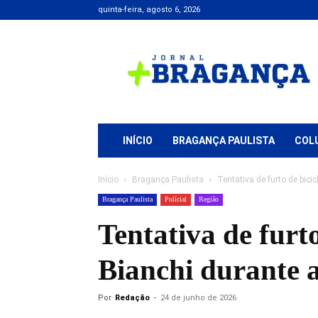
quinta-feira, agosto 6, 2026
Jornal
+
Bragança
INÍCIO
BRAGANÇA PAULISTA
COL
Início
Bragança Paulista
Tentativa de furto de bici
Bragança Paulista
Polícial
Região
Tentativa de furt
Bianchi durante
Por
Redação
-
24 de junho de 2026