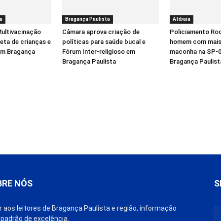
a
Bragança Paulista
Atibaia
ultivacinação
Câmara aprova criação de
Policiamento Rod
eta de crianças e
políticas para saúde bucal e
homem com mais 
em Bragança
Fórum Inter-religioso em
maconha na SP-0
Bragança Paulista
Bragança Paulist
BRE NÓS
S
r aos leitores de Bragança Paulista e região, informação
padrão de excelência.