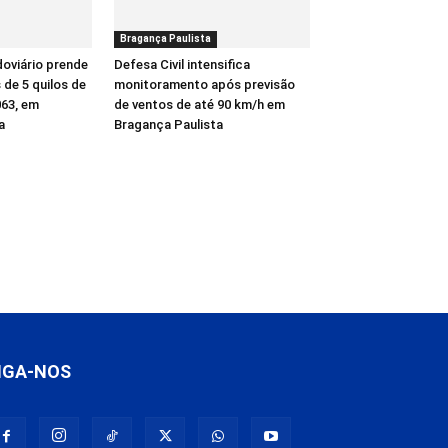
Bragança Paulista
oviário prende
Defesa Civil intensifica
de 5 quilos de
monitoramento após previsão
63, em
de ventos de até 90 km/h em
a
Bragança Paulista
IGA-NOS