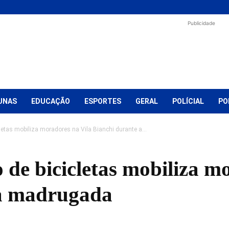
Publicidade
UNAS
EDUCAÇÃO
ESPORTES
GERAL
POLÍCIAL
PO
cletas mobiliza moradores na Vila Bianchi durante a...
o de bicicletas mobiliza m
 a madrugada