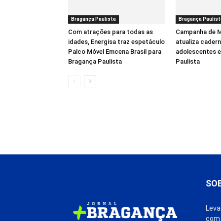
Bragança Paulista
Bragança Paulist
Com atrações para todas as
Campanha de M
idades, Energisa traz espetáculo
atualiza cadern
Palco Móvel Emcena Brasil para
adolescentes 
Bragança Paulista
Paulista
SO
Leva
com 