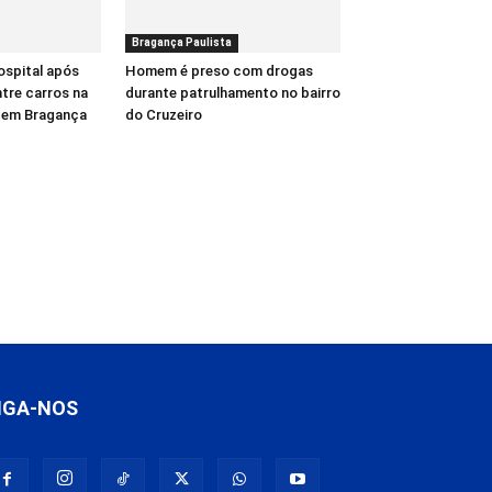
Bragança Paulista
ospital após
Homem é preso com drogas
ntre carros na
durante patrulhamento no bairro
, em Bragança
do Cruzeiro
IGA-NOS