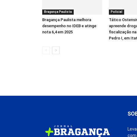
Bragança Paulista
Polícial
Bragança Paulista melhora
Tático Ostensi
desempenho no IDEB e atinge
apreende drog
nota 6,4 em 2025
fiscalização n
Pedro I, em Ita
SO
Leva
com 