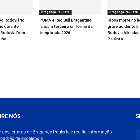
Bragança Paulista
Bragança Paulista
vo Rodoviário
PUMA e Red Bull Bragantino
Idosa morre no h
as durante
lançam terceiro uniforme da
grave acidente e
a Rodovia Dom
temporada 2026
Rodovia Alkindar
tiba
Paulista
BRE NÓS
S
r aos leitores de Bragança Paulista e região, informação
padrão de excelência.