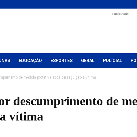
Publicidade
UNAS
EDUCAÇÃO
ESPORTES
GERAL
POLÍCIAL
PO
primento de medida protetiva após perseguição a vítima
or descumprimento de med
a vítima