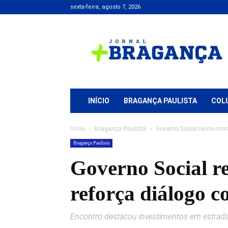
sexta-feira, agosto 7, 2026
Jornal
+
Bragança
INÍCIO
BRAGANÇA PAULISTA
COL
Início
Bragança Paulista
Governo Social reúne mora
Bragança Paulista
Governo Social r
reforça diálogo 
Encontro destacou investimentos em estradas 