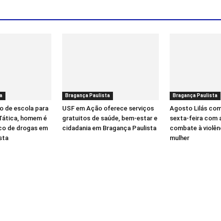
a
Bragança Paulista
Bragança Paulista
o de escola para
USF em Ação oferece serviços
Agosto Lilás co
 Tática, homem é
gratuitos de saúde, bem-estar e
sexta-feira com 
ico de drogas em
cidadania em Bragança Paulista
combate à violên
sta
mulher