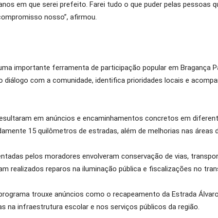
nos em que serei prefeito. Farei tudo o que puder pelas pessoas q
compromisso nosso”, afirmou.
ma importante ferramenta de participação popular em Bragança Pau
a o diálogo com a comunidade, identifica prioridades locais e aco
 resultaram em anúncios e encaminhamentos concretos em diferente
mente 15 quilômetros de estradas, além de melhorias nas áreas de 
ntadas pelos moradores envolveram conservação de vias, transpor
m realizados reparos na iluminação pública e fiscalizações no tran
programa trouxe anúncios como o recapeamento da Estrada Álvaro
 na infraestrutura escolar e nos serviços públicos da região.