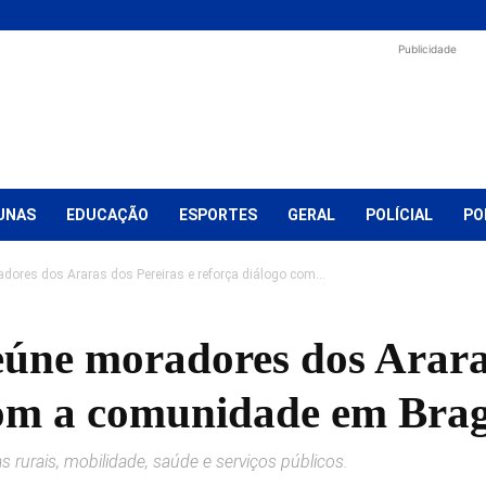
Publicidade
UNAS
EDUCAÇÃO
ESPORTES
GERAL
POLÍCIAL
PO
dores dos Araras dos Pereiras e reforça diálogo com...
eúne moradores dos Araras
com a comunidade em Brag
rurais, mobilidade, saúde e serviços públicos.