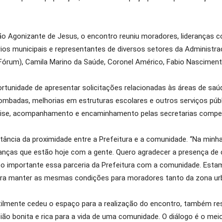
o Agonizante de Jesus, o encontro reuniu moradores, lideranças co
ários municipais e representantes de diversos setores da Administ
órum), Camila Marino da Saúde, Coronel Américo, Fabio Nascimento 
rtunidade de apresentar solicitações relacionadas às áreas de saúd
 lombadas, melhorias em estruturas escolares e outros serviços públ
álise, acompanhamento e encaminhamento pelas secretarias compe
tância da proximidade entre a Prefeitura e a comunidade. “Na minha 
ranças que estão hoje com a gente. Quero agradecer a presença de 
o importante essa parceria da Prefeitura com a comunidade. Estamos
ara manter as mesmas condições para moradores tanto da zona urba
ilmente cedeu o espaço para a realização do encontro, também ress
sião bonita e rica para a vida de uma comunidade. O diálogo é o me