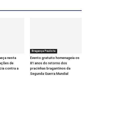
Bragança Paulista
meça nesta
Evento gratuito homenageia os
ações de
81 anos do retorno dos
cia contra a
pracinhas bragantinos da
Segunda Guerra Mundial