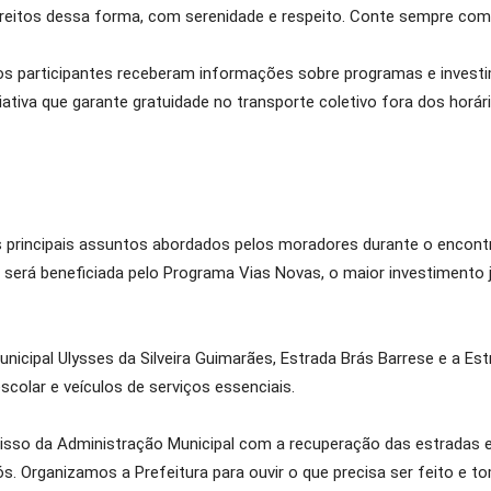
reitos dessa forma, com serenidade e respeito. Conte sempre com
s participantes receberam informações sobre programas e invest
iativa que garante gratuidade no transporte coletivo fora dos horá
os principais assuntos abordados pelos moradores durante o encon
 será beneficiada pelo Programa Vias Novas, o maior investimento j
nicipal Ulysses da Silveira Guimarães, Estrada Brás Barrese e a Est
scolar e veículos de serviços essenciais.
sso da Administração Municipal com a recuperação das estradas e
nós. Organizamos a Prefeitura para ouvir o que precisa ser feito e 