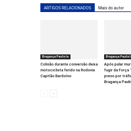
ARTIGOS RELACIONADOS
Mais do autor
Bragança Paulista
Bragança Paulist
Colisão durante conversão deixa
Após pular mur
motociclista ferido na Rodovia
fugir da Força
Capitão Bardoíno
preso por tráf
Bragança Pauli