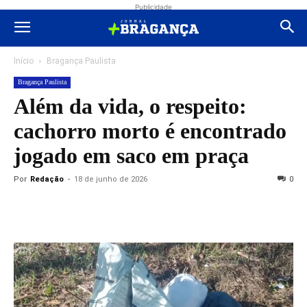
Publicidade
Início
Bragança Paulista
Bragança Paulista
Além da vida, o respeito:
cachorro morto é encontrado
jogado em saco em praça
Por
Redação
-
18 de junho de 2026
0