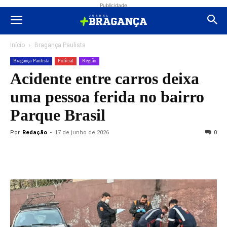
Publicidade
Início
Bragança Paulista
Bragança Paulista
Polícial
Região
Acidente entre carros deixa
uma pessoa ferida no bairro
Parque Brasil
Por
Redação
-
17 de junho de 2026
0