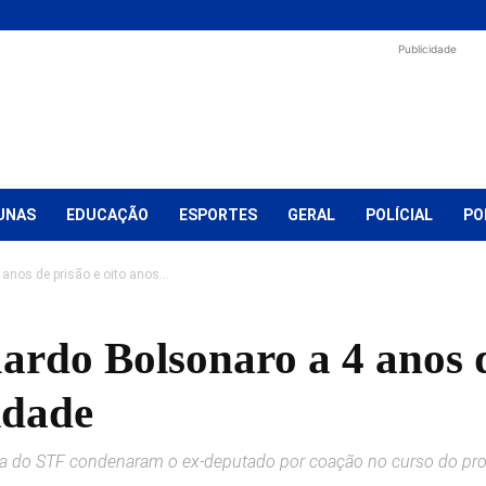
Publicidade
UNAS
EDUCAÇÃO
ESPORTES
GERAL
POLÍCIAL
PO
nos de prisão e oito anos...
rdo Bolsonaro a 4 anos de
idade
ma do STF condenaram o ex-deputado por coação no curso do proce