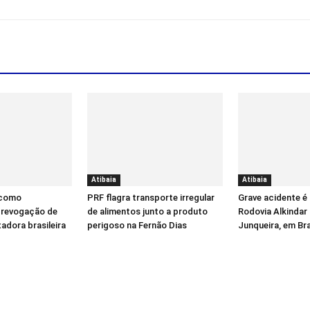
Atibaia
Atibaia
a como
PRF flagra transporte irregular
Grave acidente é
” revogação de
de alimentos junto a produto
Rodovia Alkindar
adora brasileira
perigoso na Fernão Dias
Junqueira, em Br