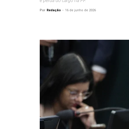
e perda do cargo na PF.
Por
Redação
-
16 de junho de 2026