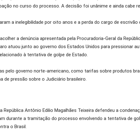
coação no curso do processo. A decisão foi unânime e ainda cabe r
ram a inelegibilidade por oito anos e a perda do cargo de escrivão d
colher a denúncia apresentada pela Procuradoria-Geral da Repúbli
o atuou junto ao governo dos Estados Unidos para pressionar autor
elacionado à tentativa de golpe de Estado.
 pelo governo norte-americano, como tarifas sobre produtos brasi
 de pressão sobre o Judiciário brasileiro.
da República Antônio Edilio Magalhães Teixeira defendeu a conden
am durante a tramitação do processo envolvendo a tentativa de go
tra o Brasil.