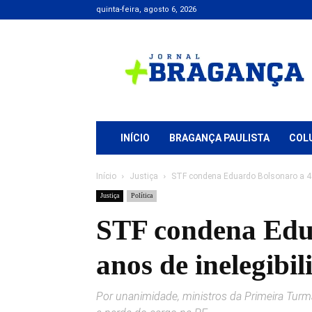
quinta-feira, agosto 6, 2026
Jornal
+
Bragança
INÍCIO
BRAGANÇA PAULISTA
COL
Início
Justiça
STF condena Eduardo Bolsonaro a 4 a
Justiça
Política
STF condena Edua
anos de inelegibil
Por unanimidade, ministros da Primeira Tur