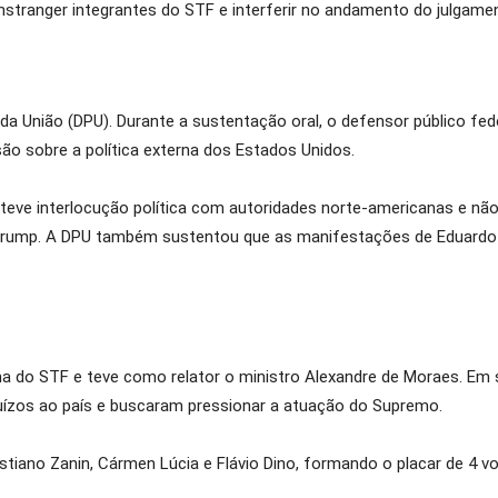
onstranger integrantes do STF e interferir no andamento do julgame
a da União (DPU). Durante a sustentação oral, o defensor público f
ão sobre a política externa dos Estados Unidos.
ve interlocução política com autoridades norte-americanas e não 
Trump. A DPU também sustentou que as manifestações de Eduardo e
ma do STF e teve como relator o ministro Alexandre de Moraes. Em
uízos ao país e buscaram pressionar a atuação do Supremo.
stiano Zanin, Cármen Lúcia e Flávio Dino, formando o placar de 4 v