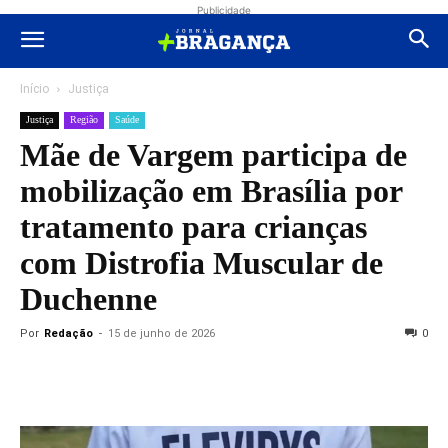
Publicidade
Início
Justiça
Justiça
Região
Saúde
Mãe de Vargem participa de
mobilização em Brasília por
tratamento para crianças
com Distrofia Muscular de
Duchenne
Por
Redação
-
15 de junho de 2026
0