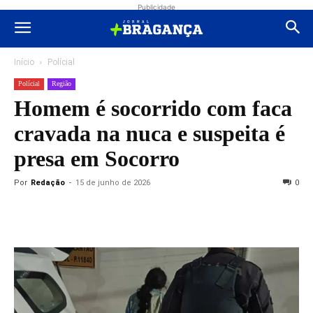
Publicidade
Início
Polícial
Polícial
Região
Homem é socorrido com faca
cravada na nuca e suspeita é
presa em Socorro
Por
Redação
-
15 de junho de 2026
0